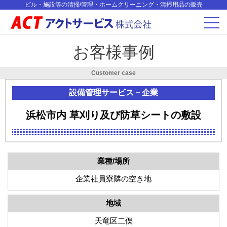
ビル・施設等の清掃/管理・ホームクリーニング・清掃用品の販売
お客様事例
Customer case
設備管理サービス－企業
浜松市内 草刈り及び防草シートの敷設
業種/場所
企業社員寮隣の空き地
地域
天竜区二俣